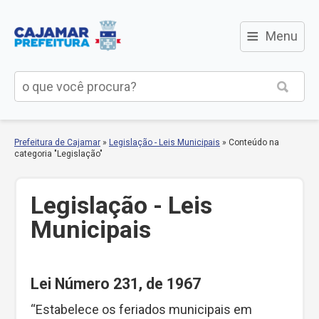
≡
Menu
Prefeitura de Cajamar
»
Legislação - Leis Municipais
»
Conteúdo na
categoria "Legislação"
Legislação - Leis
Municipais
Lei Número 231, de 1967
“Estabelece os feriados municipais em