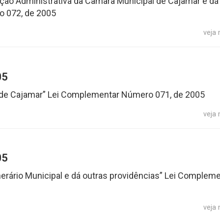
ção Administrativa da Câmara Municipal de Cajamar e dá
o 072, de 2005
veja
05
o de Cajamar” Lei Complementar Número 071, de 2005
veja
05
erário Municipal e dá outras providências” Lei Compleme
veja