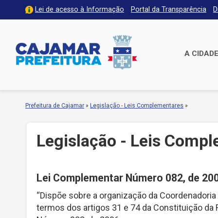
Lei de acesso à Informação
Portal da Transparência
D
A CIDAD
Prefeitura de Cajamar
»
Legislação - Leis Complementares
»
Legislação - Leis Comp
Lei Complementar Número 082, de 20
“Dispõe sobre a organização da Coordenadoria 
termos dos artigos 31 e 74 da Constituição da 