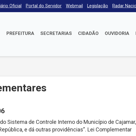
iário Oficial
Portal do Servidor
Webmail
Legislação
Radar Nacio
E
PREFEITURA
SECRETARIAS
CIDADÃO
OUVIDORIA
lementares
06
do Sistema de Controle Interno do Município de Cajamar
República, e dá outras providências”. Lei Complementar