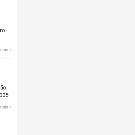
ro
 mais
ção
2005
 mais