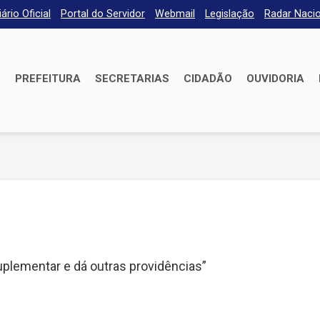
iário Oficial
Portal do Servidor
Webmail
Legislação
Radar Nacio
E
PREFEITURA
SECRETARIAS
CIDADÃO
OUVIDORIA
suplementar e dá outras providências”