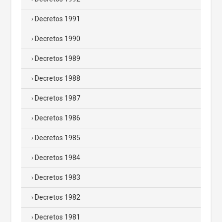
Decretos 1991
Decretos 1990
Decretos 1989
Decretos 1988
Decretos 1987
Decretos 1986
Decretos 1985
Decretos 1984
Decretos 1983
Decretos 1982
Decretos 1981