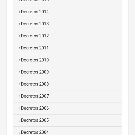
Decretos 2014
Decretos 2013
Decretos 2012
Decretos 2011
Decretos 2010
Decretos 2009
Decretos 2008
Decretos 2007
Decretos 2006
Decretos 2005
Decretos 2004