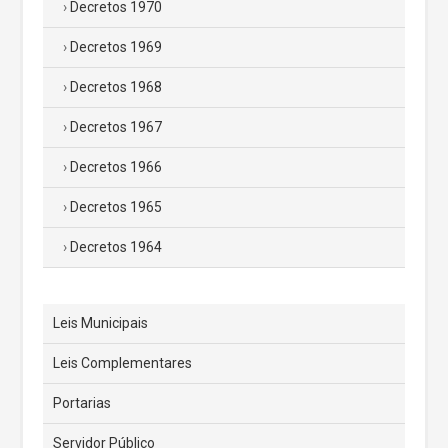
Decretos 1970
Decretos 1969
Decretos 1968
Decretos 1967
Decretos 1966
Decretos 1965
Decretos 1964
Leis Municipais
Leis Complementares
Portarias
Servidor Público