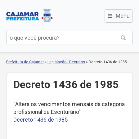
≡
Menu
Prefeitura de Cajamar
»
Legislação - Decretos
»
Decreto 1436 de 1985
Decreto 1436 de 1985
“Altera os vencimentos mensais da categoria
profissional de Escriturário”
Decreto 1436 de 1985