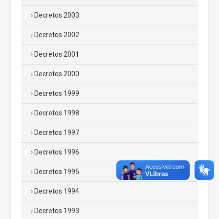
Decretos 2003
Decretos 2002
Decretos 2001
Decretos 2000
Decretos 1999
Decretos 1998
Decretos 1997
Decretos 1996
Decretos 1995
Decretos 1994
Decretos 1993