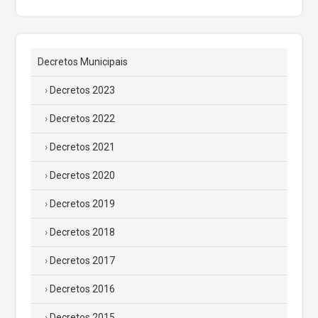
Decretos Municipais
Decretos 2023
Decretos 2022
Decretos 2021
Decretos 2020
Decretos 2019
Decretos 2018
Decretos 2017
Decretos 2016
Decretos 2015