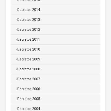
Decretos 2014
Decretos 2013
Decretos 2012
Decretos 2011
Decretos 2010
Decretos 2009
Decretos 2008
Decretos 2007
Decretos 2006
Decretos 2005
Decretos 2004