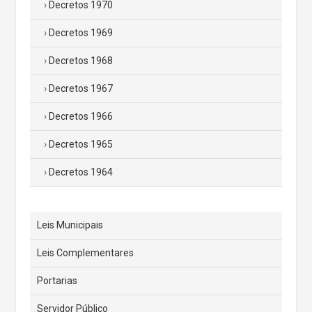
Decretos 1970
Decretos 1969
Decretos 1968
Decretos 1967
Decretos 1966
Decretos 1965
Decretos 1964
Leis Municipais
Leis Complementares
Portarias
Servidor Público