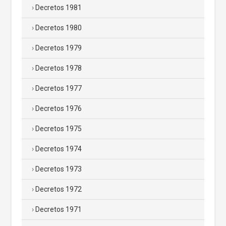
Decretos 1981
Decretos 1980
Decretos 1979
Decretos 1978
Decretos 1977
Decretos 1976
Decretos 1975
Decretos 1974
Decretos 1973
Decretos 1972
Decretos 1971