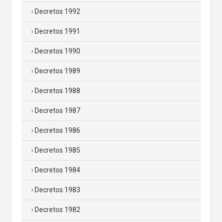
Decretos 1992
Decretos 1991
Decretos 1990
Decretos 1989
Decretos 1988
Decretos 1987
Decretos 1986
Decretos 1985
Decretos 1984
Decretos 1983
Decretos 1982