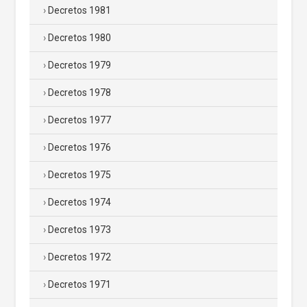
Decretos 1981
Decretos 1980
Decretos 1979
Decretos 1978
Decretos 1977
Decretos 1976
Decretos 1975
Decretos 1974
Decretos 1973
Decretos 1972
Decretos 1971