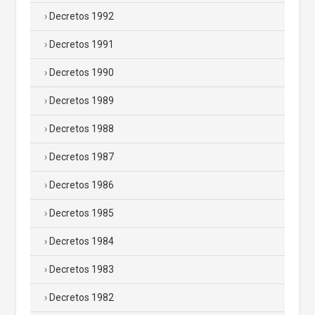
Decretos 1992
Decretos 1991
Decretos 1990
Decretos 1989
Decretos 1988
Decretos 1987
Decretos 1986
Decretos 1985
Decretos 1984
Decretos 1983
Decretos 1982