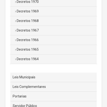
Decretos 1970
Decretos 1969
Decretos 1968
Decretos 1967
Decretos 1966
Decretos 1965
Decretos 1964
Leis Municipais
Leis Complementares
Portarias
Servidor Público