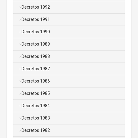
Decretos 1992
Decretos 1991
Decretos 1990
Decretos 1989
Decretos 1988
Decretos 1987
Decretos 1986
Decretos 1985
Decretos 1984
Decretos 1983
Decretos 1982