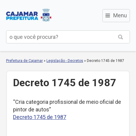
≡
Menu
Prefeitura de Cajamar
»
Legislação - Decretos
»
Decreto 1745 de 1987
Decreto 1745 de 1987
“Cria categoria profissional de meio oficial de
pintor de autos”
Decreto 1745 de 1987