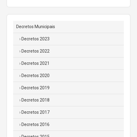
Decretos Municipais
Decretos 2023
Decretos 2022
Decretos 2021
Decretos 2020
Decretos 2019
Decretos 2018
Decretos 2017
Decretos 2016
Decretos 2015