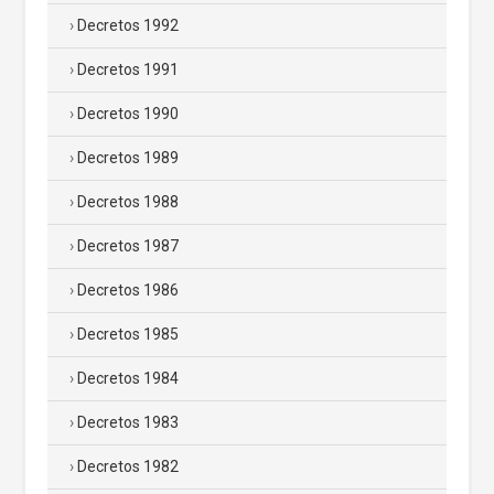
Decretos 1992
Decretos 1991
Decretos 1990
Decretos 1989
Decretos 1988
Decretos 1987
Decretos 1986
Decretos 1985
Decretos 1984
Decretos 1983
Decretos 1982