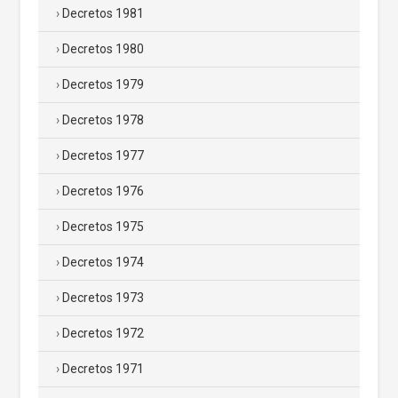
Decretos 1981
Decretos 1980
Decretos 1979
Decretos 1978
Decretos 1977
Decretos 1976
Decretos 1975
Decretos 1974
Decretos 1973
Decretos 1972
Decretos 1971