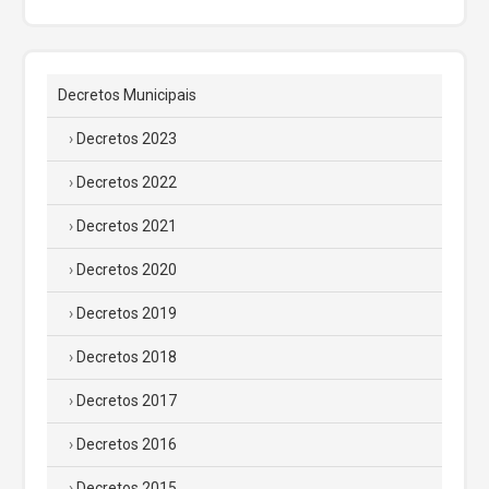
Decretos Municipais
Decretos 2023
Decretos 2022
Decretos 2021
Decretos 2020
Decretos 2019
Decretos 2018
Decretos 2017
Decretos 2016
Decretos 2015