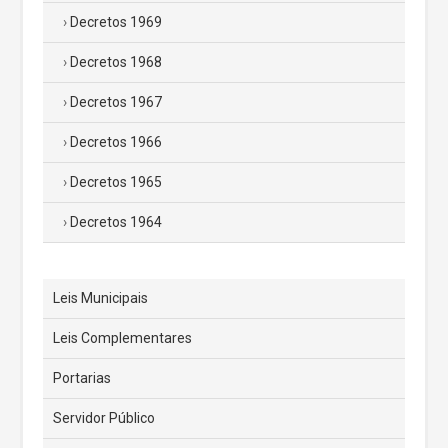
Decretos 1969
Decretos 1968
Decretos 1967
Decretos 1966
Decretos 1965
Decretos 1964
Leis Municipais
Leis Complementares
Portarias
Servidor Público