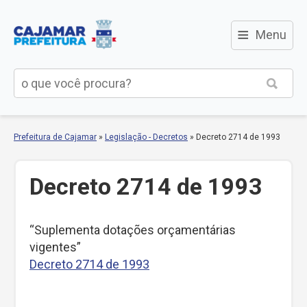
≡
Menu
Prefeitura de Cajamar
»
Legislação - Decretos
»
Decreto 2714 de 1993
Decreto 2714 de 1993
“Suplementa dotações orçamentárias
vigentes”
Decreto 2714 de 1993