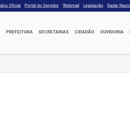
iário Oficial
Portal do Servidor
Webmail
Legislação
Radar Nacio
E
PREFEITURA
SECRETARIAS
CIDADÃO
OUVIDORIA