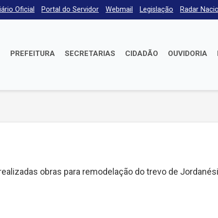
iário Oficial
Portal do Servidor
Webmail
Legislação
Radar Nacio
E
PREFEITURA
SECRETARIAS
CIDADÃO
OUVIDORIA
o realizadas obras para remodelação do trevo de Jordanési