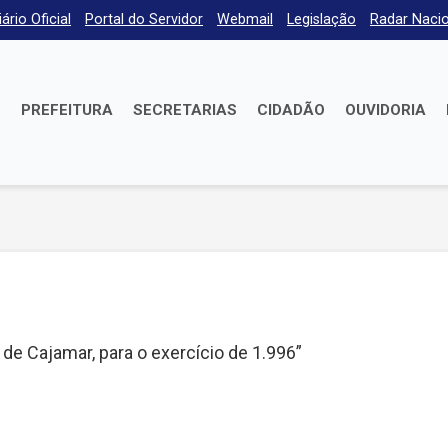
iário Oficial
Portal do Servidor
Webmail
Legislação
Radar Nacio
E
PREFEITURA
SECRETARIAS
CIDADÃO
OUVIDORIA
 de Cajamar, para o exercício de 1.996”