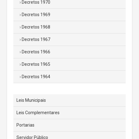
Decretos 1970
Decretos 1969
Decretos 1968
Decretos 1967
Decretos 1966
Decretos 1965
Decretos 1964
Leis Municipais
Leis Complementares
Portarias
Servidor Público