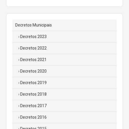
Decretos Municipais
Decretos 2023
Decretos 2022
Decretos 2021
Decretos 2020
Decretos 2019
Decretos 2018
Decretos 2017
Decretos 2016
Decretos 2015