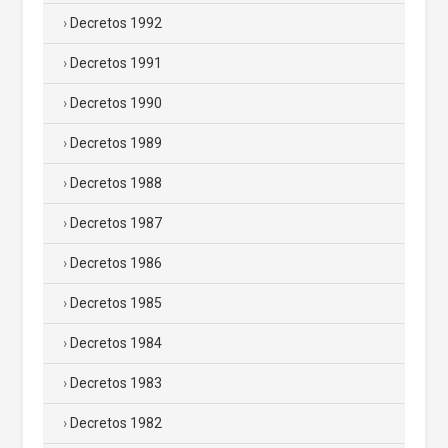
Decretos 1992
Decretos 1991
Decretos 1990
Decretos 1989
Decretos 1988
Decretos 1987
Decretos 1986
Decretos 1985
Decretos 1984
Decretos 1983
Decretos 1982