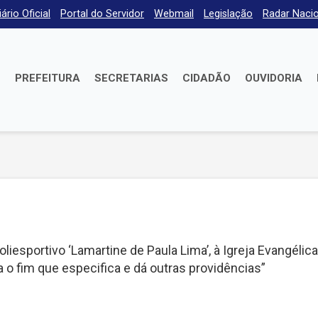
iário Oficial
Portal do Servidor
Webmail
Legislação
Radar Nacio
E
PREFEITURA
SECRETARIAS
CIDADÃO
OUVIDORIA
iesportivo ‘Lamartine de Paula Lima’, à Igreja Evangélica
 o fim que especifica e dá outras providências”