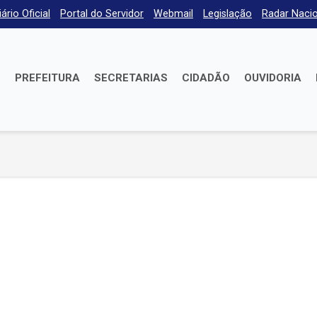
iário Oficial
Portal do Servidor
Webmail
Legislação
Radar Nacio
E
PREFEITURA
SECRETARIAS
CIDADÃO
OUVIDORIA