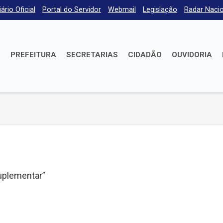
iário Oficial
Portal do Servidor
Webmail
Legislação
Radar Nacio
E
PREFEITURA
SECRETARIAS
CIDADÃO
OUVIDORIA
suplementar”