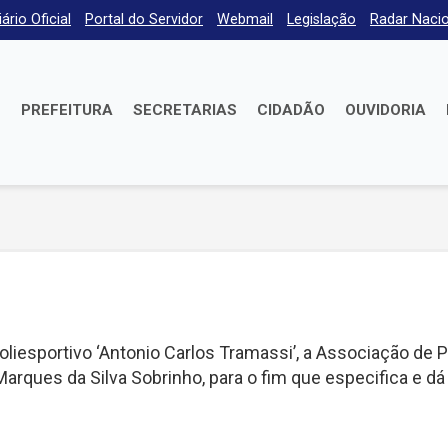
iário Oficial
Portal do Servidor
Webmail
Legislação
Radar Nacio
E
PREFEITURA
SECRETARIAS
CIDADÃO
OUVIDORIA
liesportivo ‘Antonio Carlos Tramassi’, a Associação de P
rques da Silva Sobrinho, para o fim que especifica e dá