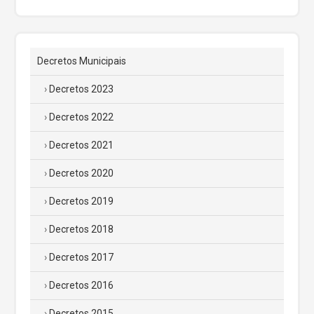
Decretos Municipais
Decretos 2023
Decretos 2022
Decretos 2021
Decretos 2020
Decretos 2019
Decretos 2018
Decretos 2017
Decretos 2016
Decretos 2015