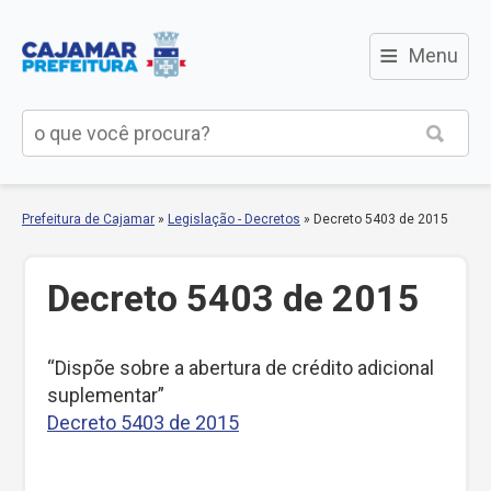
≡
Menu
Prefeitura de Cajamar
»
Legislação - Decretos
»
Decreto 5403 de 2015
Decreto 5403 de 2015
“Dispõe sobre a abertura de crédito adicional
suplementar”
Decreto 5403 de 2015