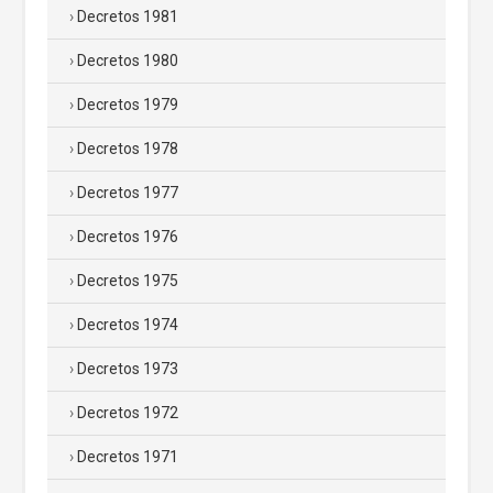
Decretos 1981
Decretos 1980
Decretos 1979
Decretos 1978
Decretos 1977
Decretos 1976
Decretos 1975
Decretos 1974
Decretos 1973
Decretos 1972
Decretos 1971