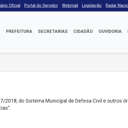
iário Oficial
Portal do Servidor
Webmail
Legislação
Radar Nacio
E
PREFEITURA
SECRETARIAS
CIDADÃO
OUVIDORIA
7/2018, do Sistema Municipal de Defesa Civil e outros ó
ias”.