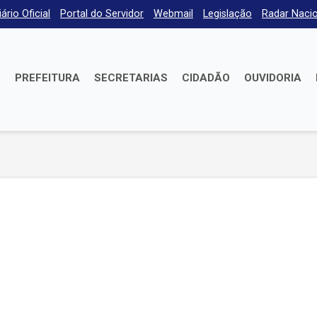
iário Oficial
Portal do Servidor
Webmail
Legislação
Radar Nacio
E
PREFEITURA
SECRETARIAS
CIDADÃO
OUVIDORIA