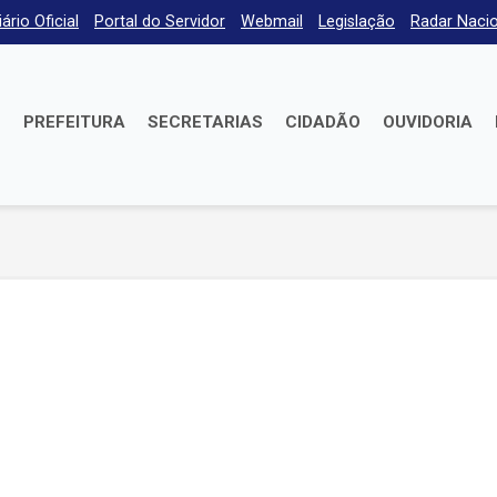
iário Oficial
Portal do Servidor
Webmail
Legislação
Radar Nacio
E
PREFEITURA
SECRETARIAS
CIDADÃO
OUVIDORIA