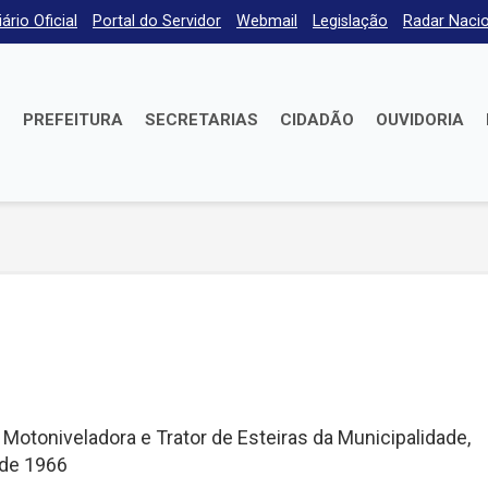
iário Oficial
Portal do Servidor
Webmail
Legislação
Radar Nacio
E
PREFEITURA
SECRETARIAS
CIDADÃO
OUVIDORIA
Motoniveladora e Trator de Esteiras da Municipalidade,
 de 1966