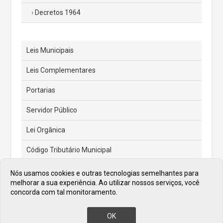
Decretos 1964
Leis Municipais
Leis Complementares
Portarias
Servidor Público
Lei Orgânica
Código Tributário Municipal
Feriados e Pontos Facultativos
Nós usamos cookies e outras tecnologias semelhantes para
melhorar a sua experiência. Ao utilizar nossos serviços, você
Atas de Posse dos Prefeitos
concorda com tal monitoramento.
OK