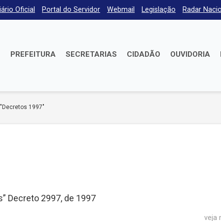
iário Oficial
Portal do Servidor
Webmail
Legislação
Radar Nacio
E
PREFEITURA
SECRETARIAS
CIDADÃO
OUVIDORIA
 "Decretos 1997"
” Decreto 2997, de 1997
veja