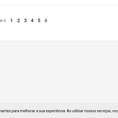
1
2
3
4
5
6
de 6
ntes para melhorar a sua experiência. Ao utilizar nossos serviços, vo