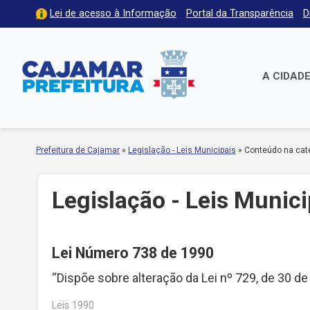
Lei de acesso à Informação
Portal da Transparência
D
A CIDAD
Prefeitura de Cajamar
»
Legislação - Leis Municipais
»
Conteúdo na cate
Legislação - Leis Munici
Lei Número 738 de 1990
“Dispõe sobre alteração da Lei nº 729, de 30 
Leis 1990