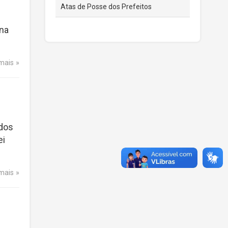
Atas de Posse dos Prefeitos
 na
 mais
 dos
ei
 mais