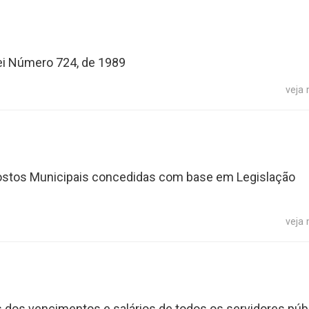
Lei Número 724, de 1989
veja
ostos Municipais concedidas com base em Legislação
veja
dos vencimentos e salários de todos os servidores púb