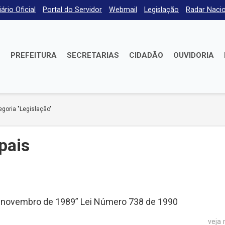
iário Oficial
Portal do Servidor
Webmail
Legislação
Radar Nacio
E
PREFEITURA
SECRETARIAS
CIDADÃO
OUVIDORIA
goria "Legislação"
pais
de novembro de 1989” Lei Número 738 de 1990
veja