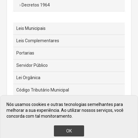
Decretos 1964
Leis Municipais
Leis Complementares
Portarias
Servidor Público
Lei Orgânica
Código Tributário Municipal
Feriados e Pontos Facultativos
Nós usamos cookies e outras tecnologias semelhantes para
melhorar a sua experiência. Ao utilizar nossos serviços, você
Atas de Posse dos Prefeitos
concorda com tal monitoramento.
OK