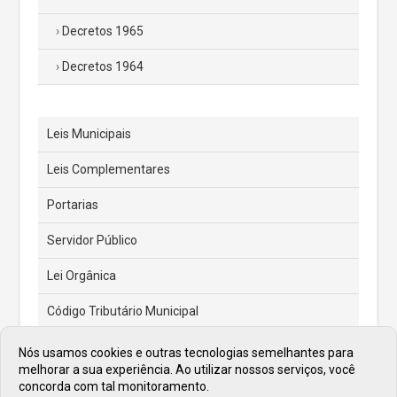
Decretos 1965
Decretos 1964
Leis Municipais
Leis Complementares
Portarias
Servidor Público
Lei Orgânica
Código Tributário Municipal
Feriados e Pontos Facultativos
Nós usamos cookies e outras tecnologias semelhantes para
melhorar a sua experiência. Ao utilizar nossos serviços, você
Atas de Posse dos Prefeitos
concorda com tal monitoramento.