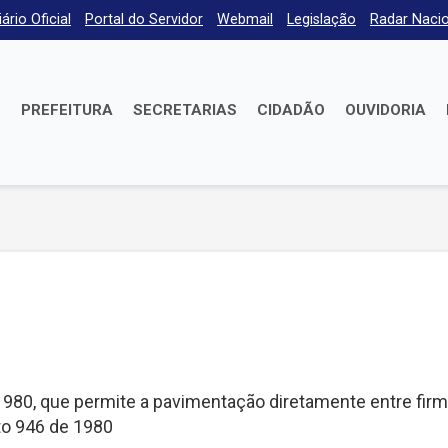
iário Oficial
Portal do Servidor
Webmail
Legislação
Radar Nacio
E
PREFEITURA
SECRETARIAS
CIDADÃO
OUVIDORIA
1980, que permite a pavimentação diretamente entre fir
to 946 de 1980