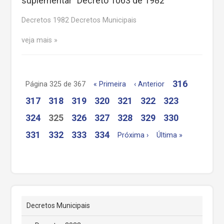
suplementar” Decreto 1063 de 1982
Decretos 1982 Decretos Municipais
veja mais
316
Página 325 de 367
« Primeira
‹ Anterior
317
318
319
320
321
322
323
324
325
326
327
328
329
330
331
332
333
334
Próxima ›
Última »
Decretos Municipais