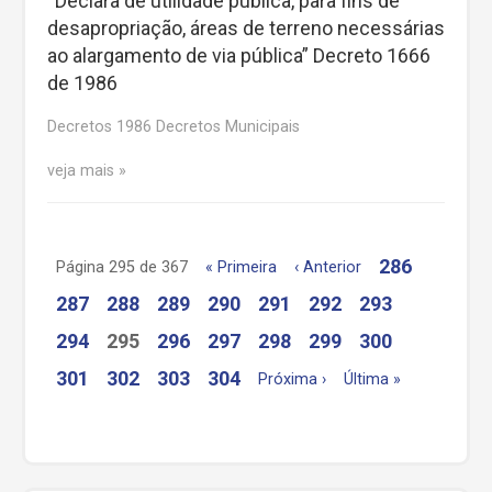
“Declara de utilidade pública, para fins de
desapropriação, áreas de terreno necessárias
ao alargamento de via pública” Decreto 1666
de 1986
Decretos 1986 Decretos Municipais
veja mais
286
Página 295 de 367
« Primeira
‹ Anterior
287
288
289
290
291
292
293
294
295
296
297
298
299
300
301
302
303
304
Próxima ›
Última »